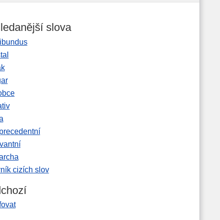
ledanější slova
ibundus
tal
ak
gar
obce
tiv
a
precedentní
vantní
garcha
ník cizích slov
chozí
fovat