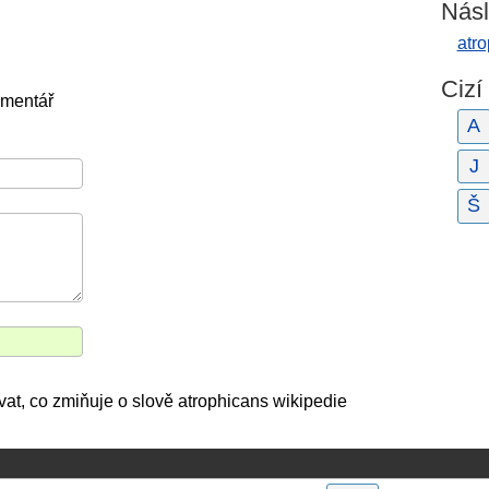
Násl
atro
Cizí
omentář
A
J
Š
vat, co zmiňuje o slově atrophicans wikipedie