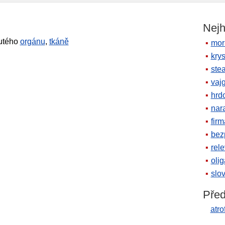
Nejh
utého
orgánu
,
tkáně
mor
krys
ste
vaj
hrd
nara
firm
bez
rele
oli
slov
Před
atro