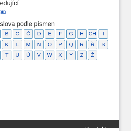
edující
pin
 slova podle písmen
B
C
Č
D
E
F
G
H
CH
I
K
L
M
N
O
P
Q
R
Ř
S
T
U
Ú
V
W
X
Y
Z
Ž
Kontakt