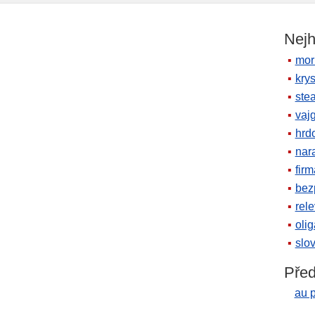
Nejh
mor
krys
ste
vaj
hrd
nara
firm
bez
rele
oli
slov
Před
au p