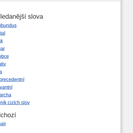
ledanější slova
ibundus
tal
ak
gar
obce
tiv
a
precedentní
vantní
garcha
ník cizích slov
chozí
air