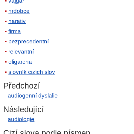
vajgar
hrdobce
narativ
firma
bezprecedentní
relevantní
oligarcha
slovník cizích slov
Předchozí
audiogenní dyslalie
Následující
audiologie
Cizí slova podle písmen