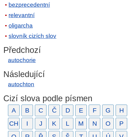
bezprecedentní
relevantní
oligarcha
slovník cizích slov
Předchozí
autochorie
Následující
autochton
Cizí slova podle písmen
A
B
C
Č
D
E
F
G
H
CH
I
J
K
L
M
N
O
P
Q
R
Ř
S
Š
T
U
Ú
V