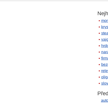
Nejh
mor
krys
ste
vaj
hrd
nara
firm
bez
rele
oli
slov
Před
auto