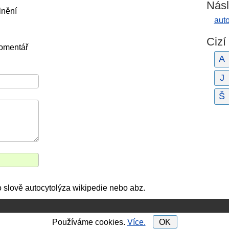
Násl
lnění
aut
Cizí
komentář
A
J
Š
 slově autocytolýza wikipedie nebo abz.
Používáme cookies.
Více.
OK