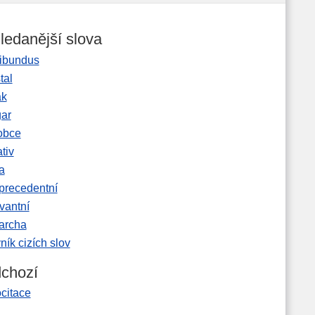
ledanější slova
ibundus
tal
ak
gar
obce
tiv
a
precedentní
vantní
garcha
ník cizích slov
chozí
citace