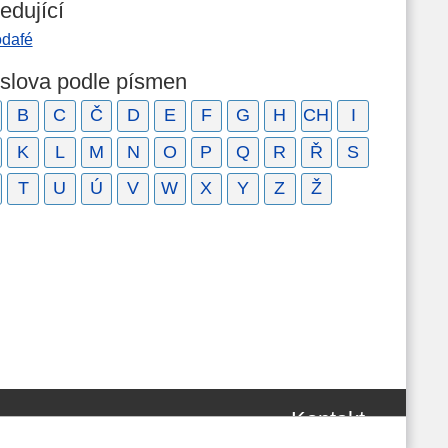
edující
odafé
 slova podle písmen
B
C
Č
D
E
F
G
H
CH
I
K
L
M
N
O
P
Q
R
Ř
S
T
U
Ú
V
W
X
Y
Z
Ž
Kontakt