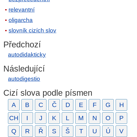
relevantní
oligarcha
slovník cizích slov
Předchozí
autodidakticky
Následující
autodigestio
Cizí slova podle písmen
A
B
C
Č
D
E
F
G
H
CH
I
J
K
L
M
N
O
P
Q
R
Ř
S
Š
T
U
Ú
V