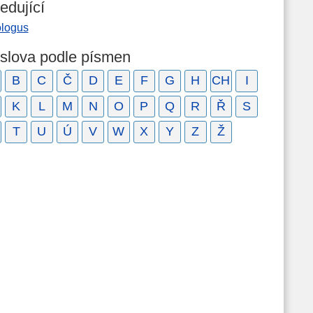
edující
ologus
 slova podle písmen
B
C
Č
D
E
F
G
H
CH
I
K
L
M
N
O
P
Q
R
Ř
S
T
U
Ú
V
W
X
Y
Z
Ž