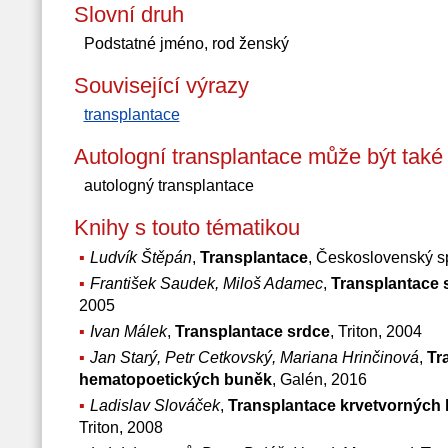
Slovní druh
Podstatné jméno, rod ženský
Související výrazy
transplantace
Autologní transplantace může být tak
autologný transplantace
Knihy s touto tématikou
Ludvík Štěpán
,
Transplantace
, Československý s
František Saudek, Miloš Adamec
,
Transplantace s
2005
Ivan Málek
,
Transplantace srdce
, Triton, 2004
Jan Starý, Petr Cetkovský, Mariana Hrinčinová
,
Tr
hematopoetických buněk
, Galén, 2016
Ladislav Slováček
,
Transplantace krvetvorných bu
Triton, 2008