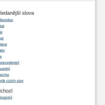
ledanější slova
ibundus
tal
ak
gar
obce
tiv
a
precedentní
vantní
garcha
ník cizích slov
chozí
ologický