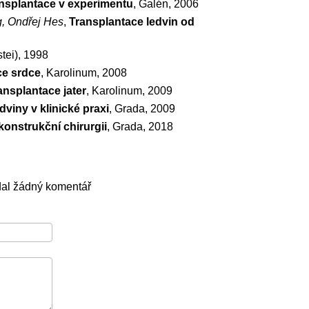
nsplantace v experimentu
, Galén, 2006
, Ondřej Hes
,
Transplantace ledvin od
tei), 1998
ce srdce
, Karolinum, 2008
ansplantace jater
, Karolinum, 2009
dviny v klinické praxi
, Grada, 2009
konstrukční chirurgii
, Grada, 2018
dal žádný komentář