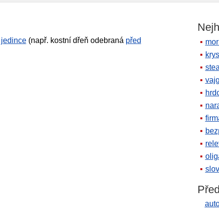
Nejh
ž
jedince
(např. kostní dřeň odebraná
před
mor
krys
ste
vaj
hrd
nara
firm
bez
rele
oli
slov
Před
aut