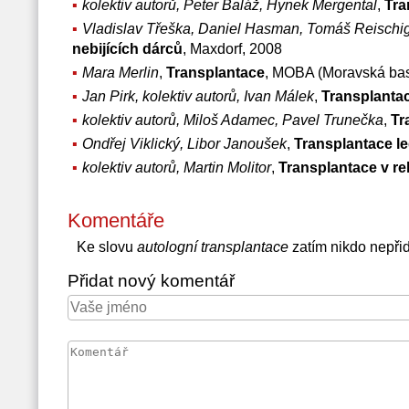
kolektiv autorů, Peter Baláž, Hynek Mergental
,
Tra
Vladislav Třeška, Daniel Hasman, Tomáš Reischig
nebijících dárců
, Maxdorf, 2008
Mara Merlin
,
Transplantace
, MOBA (Moravská bas
Jan Pirk, kolektiv autorů, Ivan Málek
,
Transplanta
kolektiv autorů, Miloš Adamec, Pavel Trunečka
,
Tr
Ondřej Viklický, Libor Janoušek
,
Transplantace le
kolektiv autorů, Martin Molitor
,
Transplantace v re
Komentáře
Ke slovu
autologní transplantace
zatím nikdo nepři
Přidat nový komentář