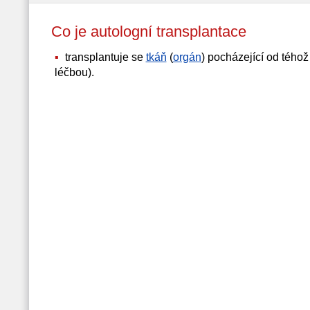
Co je autologní transplantace
transplantuje se
tkáň
(
orgán
) pocházející od tého
léčbou).