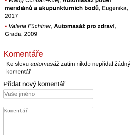
Wang Čchuan-Kuej
,
Automasáž podél
meridiánů a akupunkturních bodů
, Eugenika,
2017
Valeria Füchtner
,
Automasáž pro zdraví
,
Grada, 2009
Komentáře
Ke slovu
automasáž
zatím nikdo nepřidal žádný
komentář
Přidat nový komentář