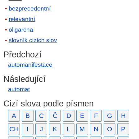
bezprecedentní
relevantní
oligarcha
slovník cizích slov
Předchozí
automanifestace
Následující
automat
Cizí slova podle písmen
A
B
C
Č
D
E
F
G
H
CH
I
J
K
L
M
N
O
P