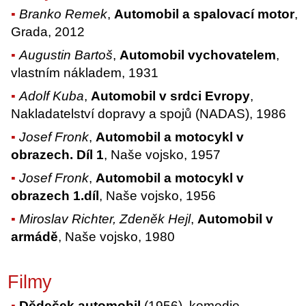
Branko Remek
,
Automobil a spalovací motor
,
Grada, 2012
Augustin Bartoš
,
Automobil vychovatelem
,
vlastním nákladem, 1931
Adolf Kuba
,
Automobil v srdci Evropy
,
Nakladatelství dopravy a spojů (NADAS), 1986
Josef Fronk
,
Automobil a motocykl v
obrazech. Díl 1
, Naše vojsko, 1957
Josef Fronk
,
Automobil a motocykl v
obrazech 1.díl
, Naše vojsko, 1956
Miroslav Richter, Zdeněk Hejl
,
Automobil v
armádě
, Naše vojsko, 1980
Filmy
Dědeček automobil
(1956), komedie,