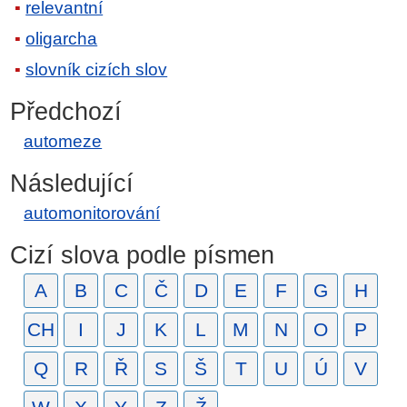
relevantní
oligarcha
slovník cizích slov
Předchozí
automeze
Následující
automonitorování
Cizí slova podle písmen
A
B
C
Č
D
E
F
G
H
CH
I
J
K
L
M
N
O
P
Q
R
Ř
S
Š
T
U
Ú
V