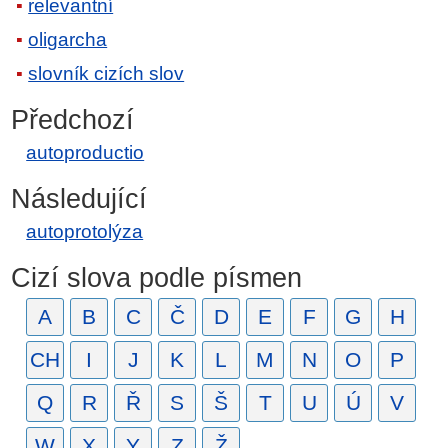
relevantní
oligarcha
slovník cizích slov
Předchozí
autoproductio
Následující
autoprotolýza
Cizí slova podle písmen
A
B
C
Č
D
E
F
G
H
CH
I
J
K
L
M
N
O
P
Q
R
Ř
S
Š
T
U
Ú
V
W
X
Y
Z
Ž