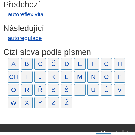
Předchozí
autoreflexivita
Následující
autoregulace
Cizí slova podle písmen
A
B
C
Č
D
E
F
G
H
CH
I
J
K
L
M
N
O
P
Q
R
Ř
S
Š
T
U
Ú
V
W
X
Y
Z
Ž
Kontakt