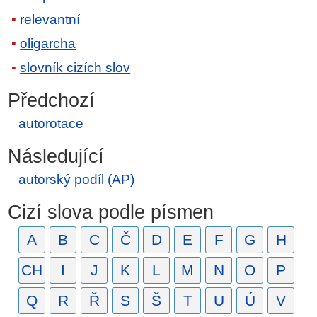
relevantní
oligarcha
slovník cizích slov
Předchozí
autorotace
Následující
autorský podíl (AP)
Cizí slova podle písmen
A
B
C
Č
D
E
F
G
H
CH
I
J
K
L
M
N
O
P
Q
R
Ř
S
Š
T
U
Ú
V