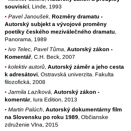
souvisící
, Linde, 1993
Pavel Janoušek
,
Rozměry dramatu -
Autorský subjekt a vývojové proměny
poetiky českého meziválečného dramatu
,
Panorama, 1989
Ivo Telec, Pavel Tůma
,
Autorský zákon -
Komentář
, C.H. Beck, 2007
kolektiv autorů
,
Autorský záměr a jeho cesta
k adresátovi
, Ostravská univerzita. Fakulta
filozofická, 2008
Jarmila Lazíková
,
Autorský zákon -
komentár
, Iura Edition, 2013
Martin Palúch
,
Autorský dokumentárny film
na Slovensku po roku 1989
, Občianske
združenie Vlna, 2015