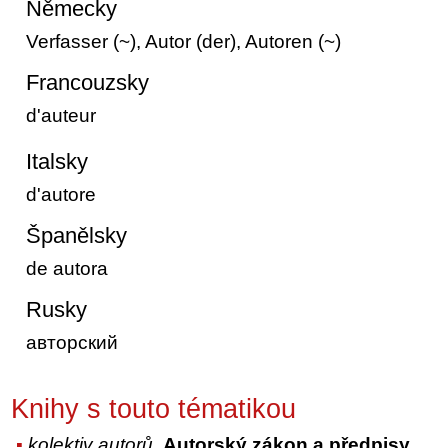
Německy
Verfasser (~), Autor (der), Autoren (~)
Francouzsky
d'auteur
Italsky
d'autore
Španělsky
de autora
Rusky
авторский
Knihy s touto tématikou
kolektiv autorů
,
Autorský zákon a předpisy