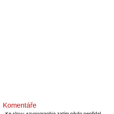
Komentáře
Ke slovu
azygographia
zatím nikdo nepřidal