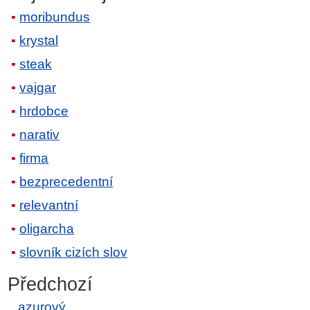
moribundus
krystal
steak
vajgar
hrdobce
narativ
firma
bezprecedentní
relevantní
oligarcha
slovník cizích slov
Předchozí
azurový