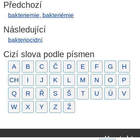
Předchozí
bakteriemie, bakteriémie
Následující
bakteriocidní
Cizí slova podle písmen
A
B
C
Č
D
E
F
G
H
CH
I
J
K
L
M
N
O
P
Q
R
Ř
S
Š
T
U
Ú
V
W
X
Y
Z
Ž
Kontakt