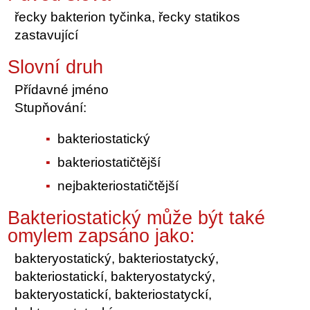
řecky bakterion tyčinka, řecky statikos
zastavující
Slovní druh
Přídavné jméno
Stupňování:
bakteriostatický
bakteriostatičtější
nejbakteriostatičtější
Bakteriostatický může být také
omylem zapsáno jako:
bakteryostatický, bakteriostatycký,
bakteriostatickí, bakteryostatycký,
bakteryostatickí, bakteriostatyckí,