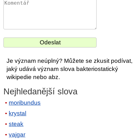
Je význam neúplný? Můžete se zkusit podívat,
jaký udává význam slova bakteriostatický
wikipedie nebo abz.
Nejhledanější slova
moribundus
krystal
steak
vajgar