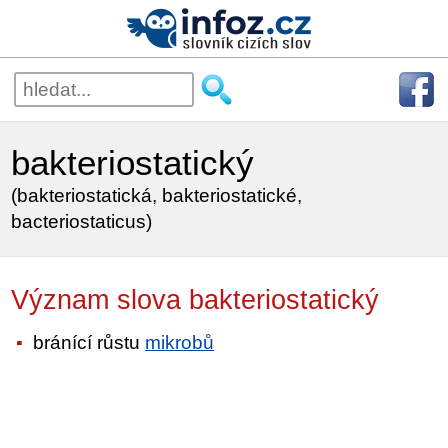
bakteriostatický
(bakteriostatická, bakteriostatické,
bacteriostaticus)
Význam slova bakteriostatický
bránící růstu
mikrobů