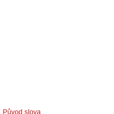
Původ slova