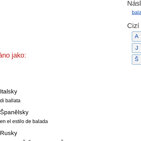
Násl
bala
Cizí
A
J
no jako:
Š
Italsky
di ballata
Španělsky
en el estilo de balada
Rusky