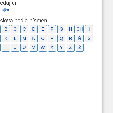
edující
lajka
 slova podle písmen
B
C
Č
D
E
F
G
H
CH
I
K
L
M
N
O
P
Q
R
Ř
S
T
U
Ú
V
W
X
Y
Z
Ž