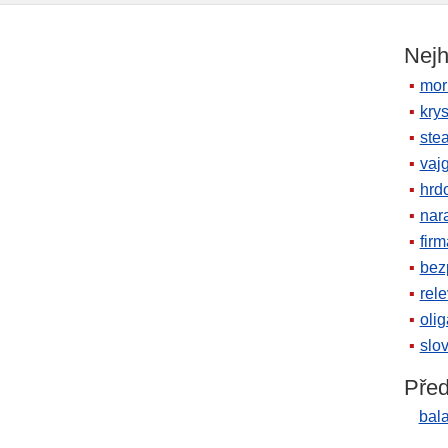
Nejh
mor
krys
ste
vaj
hrd
nara
firm
bez
rele
oli
slov
Před
bal