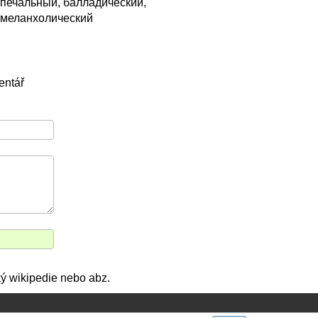
печальный, балладический,
меланхолический
entář
cký wikipedie nebo abz.