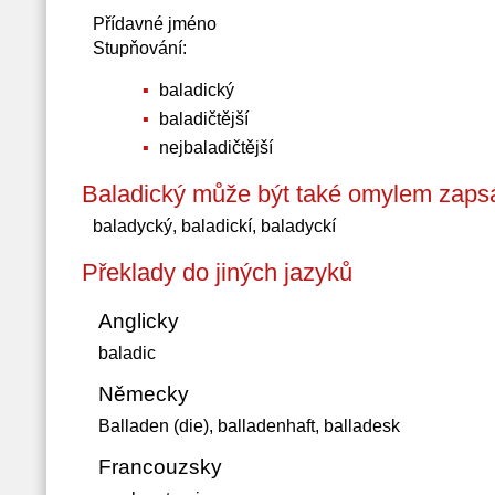
Přídavné jméno
Stupňování:
baladický
baladičtější
nejbaladičtější
Baladický může být také omylem zapsá
baladycký, baladickí, baladyckí
Překlady do jiných jazyků
Anglicky
baladic
Německy
Balladen (die), balladenhaft, balladesk
Francouzsky