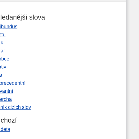
ledanější slova
ibundus
tal
ak
gar
obce
tiv
a
precedentní
vantní
garcha
ník cizích slov
chozí
adeta