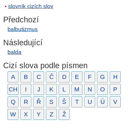
slovník cizích slov
Předchozí
balbutizmus
Následující
balda
Cizí slova podle písmen
A
B
C
Č
D
E
F
G
H
CH
I
J
K
L
M
N
O
P
Q
R
Ř
S
Š
T
U
Ú
V
W
X
Y
Z
Ž