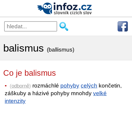
balismus
(ballismus)
Co je balismus
rozmáchlé
pohyby
celých
končetin,
(
odborně
)
záškuby a házivé pohyby mnohdy
velké
intenzity