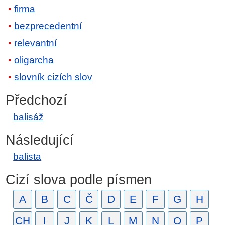
firma
bezprecedentní
relevantní
oligarcha
slovník cizích slov
Předchozí
balisáž
Následující
balista
Cizí slova podle písmen
A
B
C
Č
D
E
F
G
H
CH
I
J
K
L
M
N
O
P