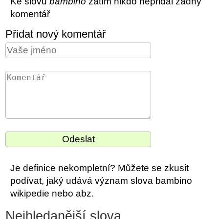
Ke slovu
bambino
zatím nikdo nepřidal žádný
komentář
Přidat nový komentář
Je definice nekompletní? Můžete se zkusit
podívat, jaký udává význam slova bambino
wikipedie nebo abz.
Nejhledanější slova