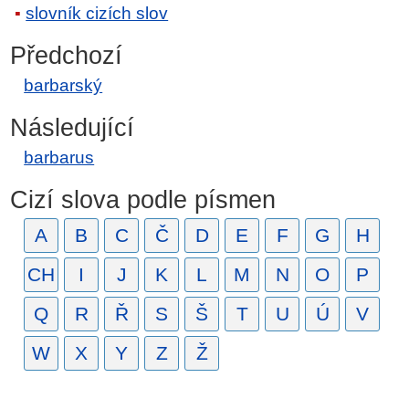
slovník cizích slov
Předchozí
barbarský
Následující
barbarus
Cizí slova podle písmen
A
B
C
Č
D
E
F
G
H
CH
I
J
K
L
M
N
O
P
Q
R
Ř
S
Š
T
U
Ú
V
W
X
Y
Z
Ž