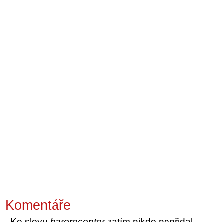
Komentáře
Ke slovu
baroreceptor
zatím nikdo nepřidal