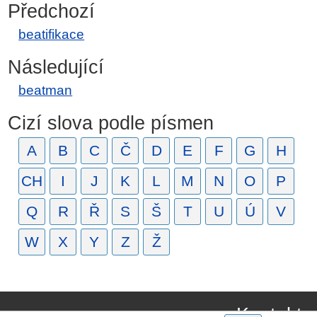
Předchozí
beatifikace
Následující
beatman
Cizí slova podle písmen
A
B
C
Č
D
E
F
G
H
CH
I
J
K
L
M
N
O
P
Q
R
Ř
S
Š
T
U
Ú
V
W
X
Y
Z
Ž
Kontakt