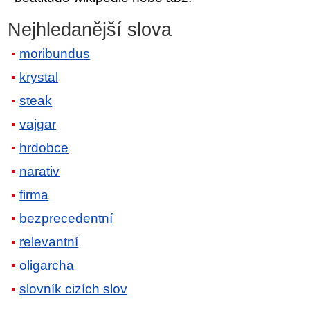
Nejhledanější slova
moribundus
krystal
steak
vajgar
hrdobce
narativ
firma
bezprecedentní
relevantní
oligarcha
slovník cizích slov