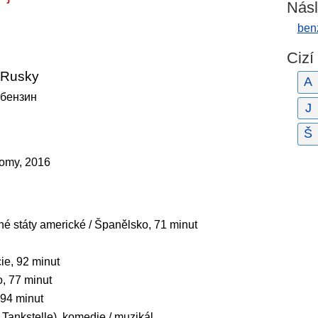
Násl
ben
Cizí
Rusky
A
бензин
J
Š
domy, 2016
né státy americké / Španělsko, 71 minut
cie, 92 minut
, 77 minut
94 minut
 Tankstelle), komedie / muzikál,