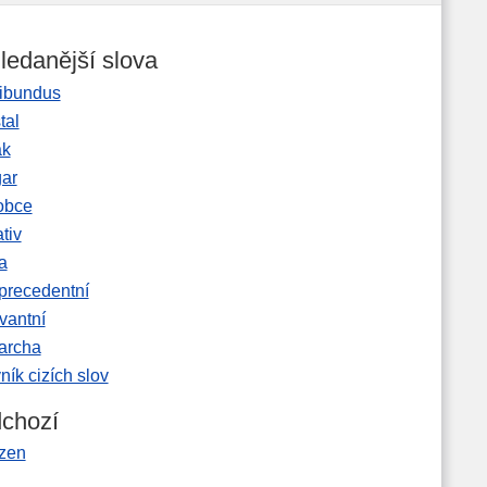
ledanější slova
ibundus
tal
ak
gar
obce
tiv
a
precedentní
vantní
garcha
ník cizích slov
chozí
zen