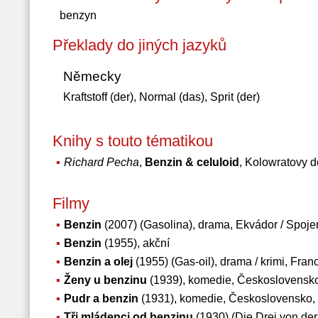
benzyn
Překlady do jiných jazyků
Německy
Kraftstoff (der), Normal (das), Sprit (der)
Knihy s touto tématikou
Richard Pecha
,
Benzin & celuloid
, Kolowratovy 
Filmy
Benzin
(2007) (Gasolina), drama, Ekvádor / Spoje
Benzin
(1955), akční
Benzin a olej
(1955) (Gas-oil), drama / krimi, Fran
Ženy u benzinu
(1939), komedie, Československo
Pudr a benzin
(1931), komedie, Československo, 
Tři mládenci od benzinu
(1930) (Die Drei von der