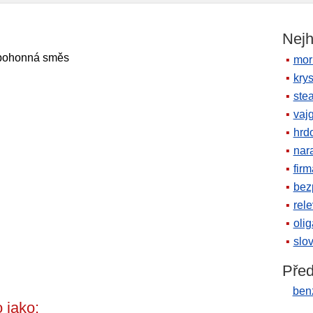
Nejh
 pohonná směs
mor
krys
ste
vaj
hrd
nara
firm
bez
rele
oli
slov
Před
ben
 jako: