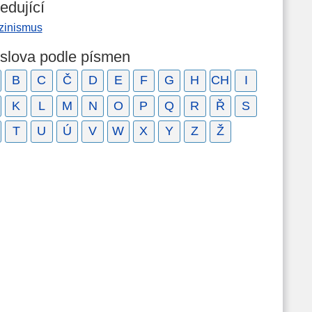
edující
zinismus
 slova podle písmen
B
C
Č
D
E
F
G
H
CH
I
K
L
M
N
O
P
Q
R
Ř
S
T
U
Ú
V
W
X
Y
Z
Ž