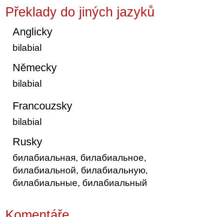
Překlady do jiných jazyků
Anglicky
bilabial
Německy
bilabial
Francouzsky
bilabial
Rusky
билабиальная, билабиальное,
билабиальной, билабиальную,
билабиальные, билабиальный
Komentáře