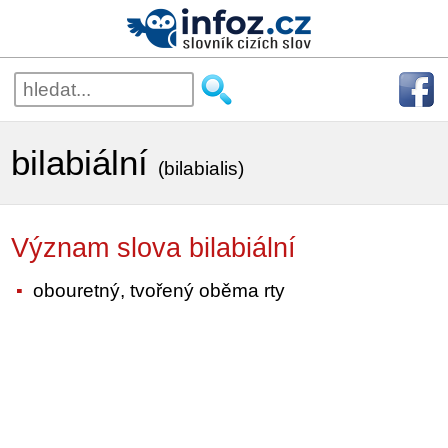
bilabiální
(bilabialis)
Význam slova bilabiální
obouretný, tvořený oběma rty