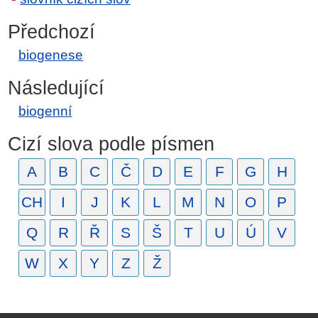
Předchozí
biogenese
Následující
biogenní
Cizí slova podle písmen
A
B
C
Č
D
E
F
G
H
CH
I
J
K
L
M
N
O
P
Q
R
Ř
S
Š
T
U
Ú
V
W
X
Y
Z
Ž