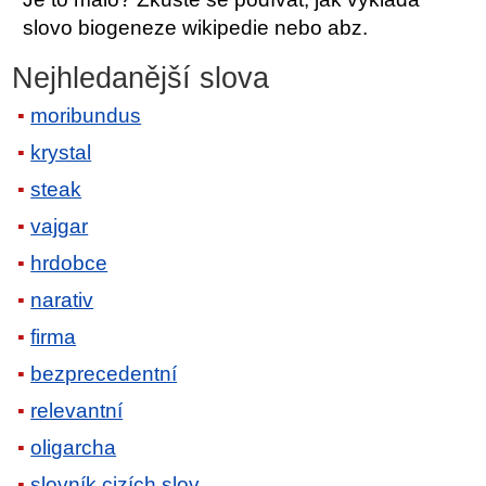
slovo biogeneze wikipedie nebo abz.
Nejhledanější slova
moribundus
krystal
steak
vajgar
hrdobce
narativ
firma
bezprecedentní
relevantní
oligarcha
slovník cizích slov