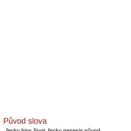
Původ slova
řecky bios život, řecky genesis původ