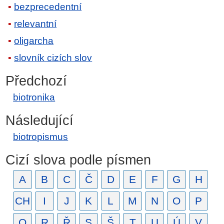
bezprecedentní
relevantní
oligarcha
slovník cizích slov
Předchozí
biotronika
Následující
biotropismus
Cizí slova podle písmen
A
B
C
Č
D
E
F
G
H
CH
I
J
K
L
M
N
O
P
Q
R
Ř
S
Š
T
U
Ú
V