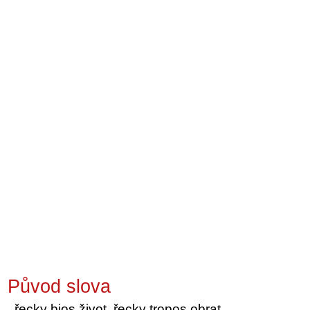
Původ slova
řecky bios život, řecky tropos obrat