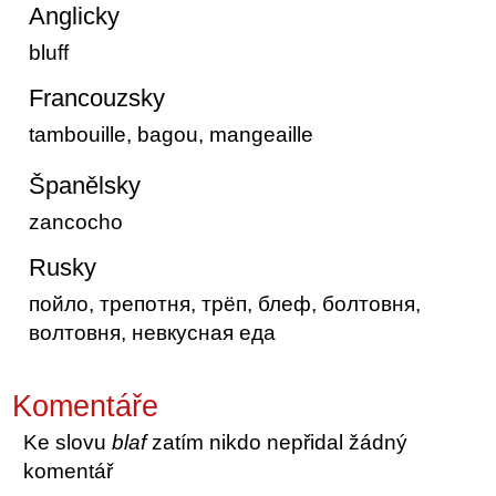
Anglicky
bluff
Francouzsky
tambouille, bagou, mangeaille
Španělsky
zancocho
Rusky
пойло, трепотня, трёп, блеф, болтовня,
волтовня, невкусная еда
Komentáře
Ke slovu
blaf
zatím nikdo nepřidal žádný
komentář