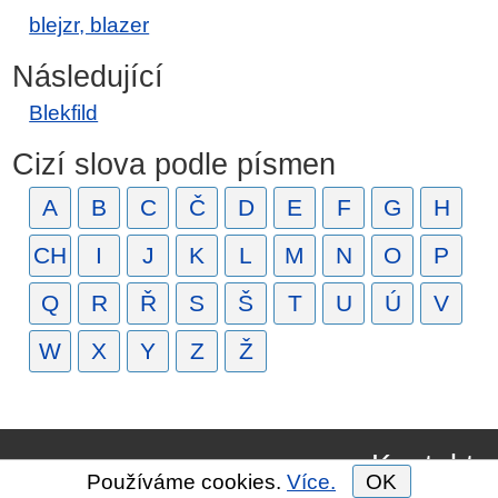
blejzr, blazer
Následující
Blekfild
Cizí slova podle písmen
A
B
C
Č
D
E
F
G
H
CH
I
J
K
L
M
N
O
P
Q
R
Ř
S
Š
T
U
Ú
V
W
X
Y
Z
Ž
Kontakt
Používáme cookies.
Více.
OK