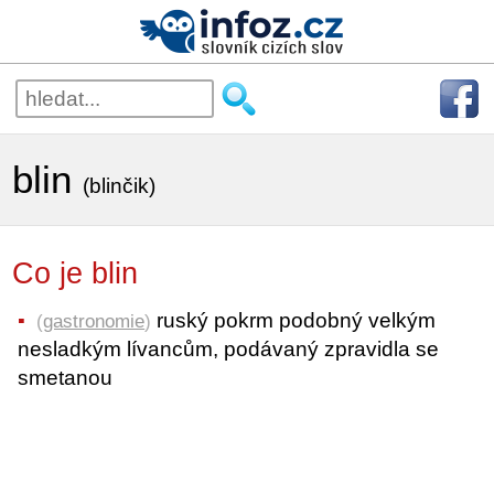
blin
(blinčik)
Co je blin
ruský pokrm podobný velkým
(
gastronomie
)
nesladkým lívancům, podávaný zpravidla se
smetanou