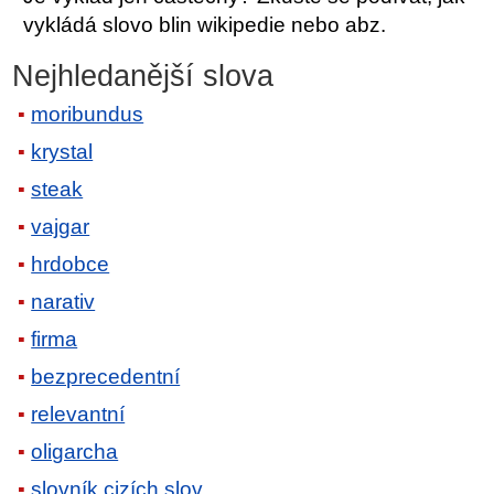
vykládá slovo blin wikipedie nebo abz.
Nejhledanější slova
moribundus
krystal
steak
vajgar
hrdobce
narativ
firma
bezprecedentní
relevantní
oligarcha
slovník cizích slov