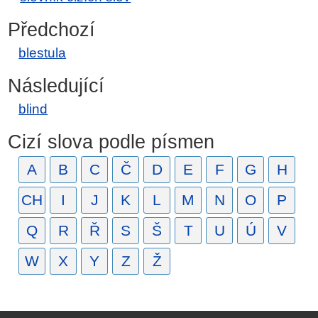
Předchozí
blestula
Následující
blind
Cizí slova podle písmen
A
B
C
Č
D
E
F
G
H
CH
I
J
K
L
M
N
O
P
Q
R
Ř
S
Š
T
U
Ú
V
W
X
Y
Z
Ž