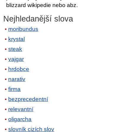
blizzard wikipedie nebo abz.
Nejhledanější slova
moribundus
krystal
steak
vajgar
hrdobce
narativ
firma
bezprecedentní
relevantní
oligarcha
slovník cizích slov