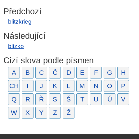
Předchozí
blitzkrieg
Následující
blízko
Cizí slova podle písmen
A
B
C
Č
D
E
F
G
H
CH
I
J
K
L
M
N
O
P
Q
R
Ř
S
Š
T
U
Ú
V
W
X
Y
Z
Ž