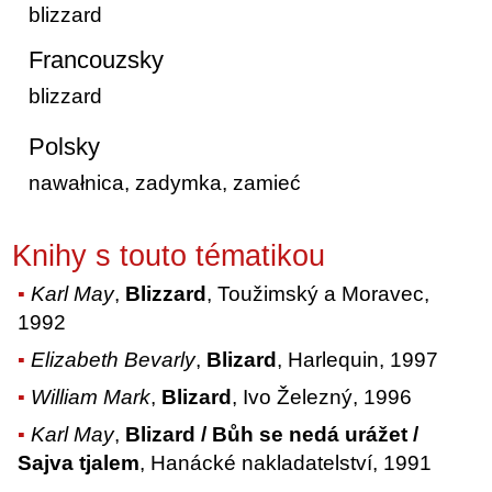
blizzard
Francouzsky
blizzard
Polsky
nawałnica, zadymka, zamieć
Knihy s touto tématikou
Karl May
,
Blizzard
, Toužimský a Moravec,
1992
Elizabeth Bevarly
,
Blizard
, Harlequin, 1997
William Mark
,
Blizard
, Ivo Železný, 1996
Karl May
,
Blizard / Bůh se nedá urážet /
Sajva tjalem
, Hanácké nakladatelství, 1991