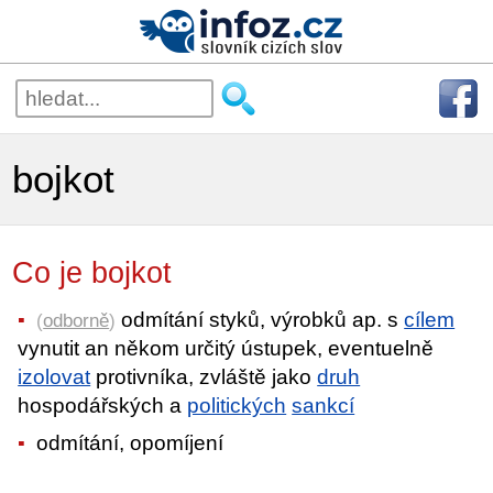
bojkot
Co je bojkot
odmítání styků, výrobků ap. s
cílem
(
odborně
)
vynutit an někom určitý ústupek, eventuelně
izolovat
protivníka, zvláště jako
druh
hospodářských a
politických
sankcí
odmítání, opomíjení