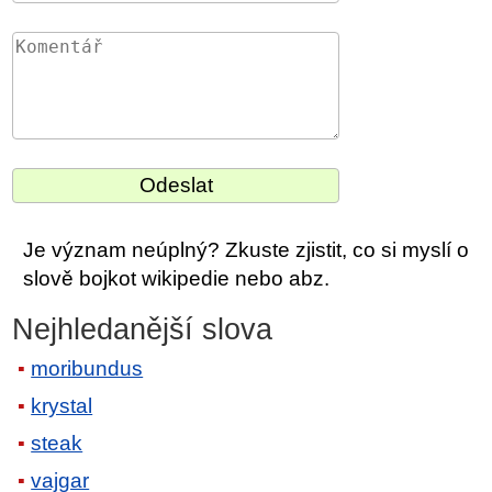
Je význam neúplný? Zkuste zjistit, co si myslí o
slově bojkot wikipedie nebo abz.
Nejhledanější slova
moribundus
krystal
steak
vajgar