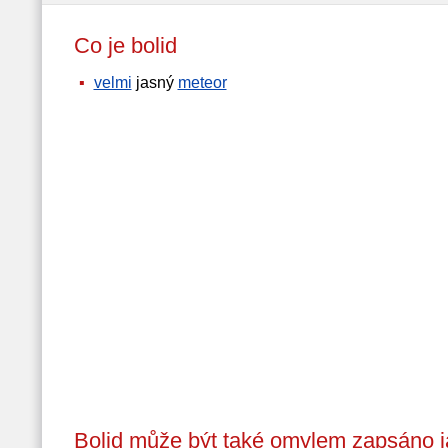
Co je bolid
velmi
jasný
meteor
Bolid může být také omylem zapsáno j