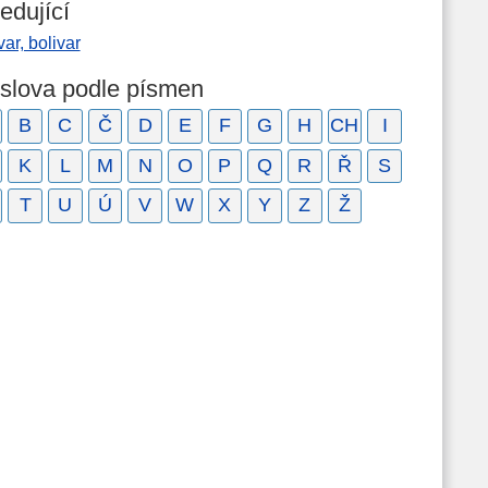
edující
var, bolivar
 slova podle písmen
B
C
Č
D
E
F
G
H
CH
I
K
L
M
N
O
P
Q
R
Ř
S
T
U
Ú
V
W
X
Y
Z
Ž