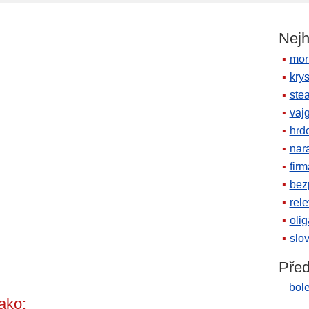
Nejh
mor
krys
ste
vaj
hrd
nara
firm
bez
rele
oli
slov
Před
bole
ako: