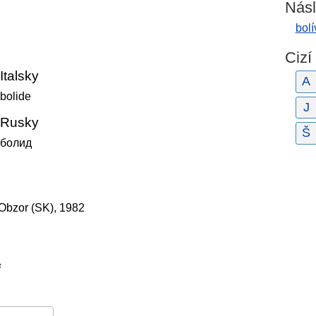
Násl
bolí
Cizí
Italsky
A
bolide
J
Rusky
Š
болид
 Obzor (SK), 1982
ř