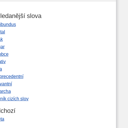
ledanější slova
ibundus
tal
ak
gar
obce
tiv
a
precedentní
vantní
garcha
ník cizích slov
chozí
ta