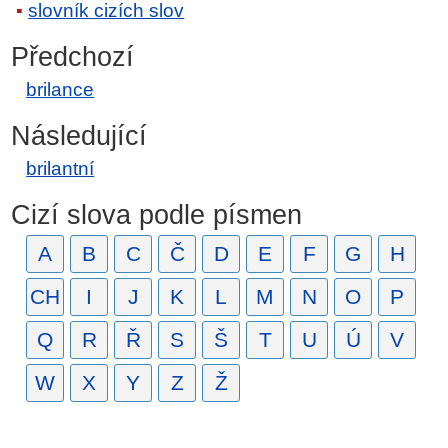
slovník cizích slov
Předchozí
brilance
Následující
brilantní
Cizí slova podle písmen
A
B
C
Č
D
E
F
G
H
CH
I
J
K
L
M
N
O
P
Q
R
Ř
S
Š
T
U
Ú
V
W
X
Y
Z
Ž