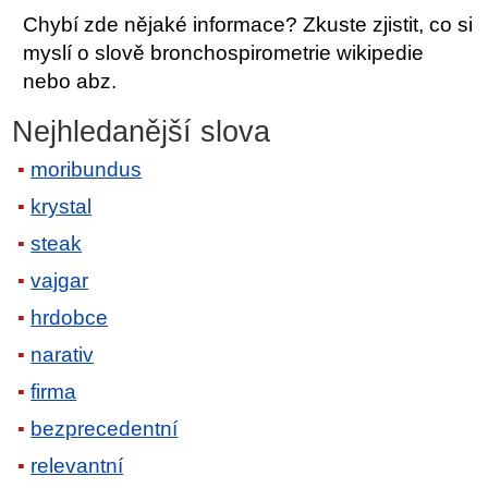
Chybí zde nějaké informace? Zkuste zjistit, co si
myslí o slově bronchospirometrie wikipedie
nebo abz.
Nejhledanější slova
moribundus
krystal
steak
vajgar
hrdobce
narativ
firma
bezprecedentní
relevantní