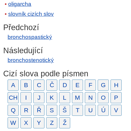
oligarcha
slovník cizích slov
Předchozí
bronchospastický
Následující
bronchostenotický
Cizí slova podle písmen
A
B
C
Č
D
E
F
G
H
CH
I
J
K
L
M
N
O
P
Q
R
Ř
S
Š
T
U
Ú
V
W
X
Y
Z
Ž