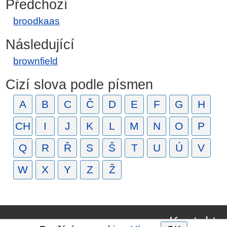
Předchozí
broodkaas
Následující
brownfield
Cizí slova podle písmen
A
B
C
Č
D
E
F
G
H
CH
I
J
K
L
M
N
O
P
Q
R
Ř
S
Š
T
U
Ú
V
W
X
Y
Z
Ž
Kontakt