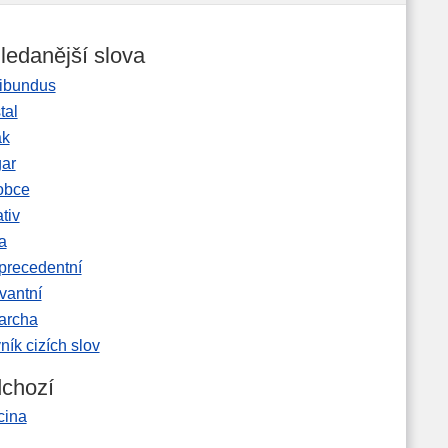
ledanější slova
ibundus
tal
ak
gar
obce
tiv
a
precedentní
vantní
garcha
ník cizích slov
chozí
cina