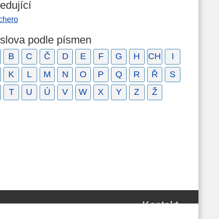
edující
chero
 slova podle písmen
B
C
Č
D
E
F
G
H
CH
I
K
L
M
N
O
P
Q
R
Ř
S
T
U
Ú
V
W
X
Y
Z
Ž
Kontakt