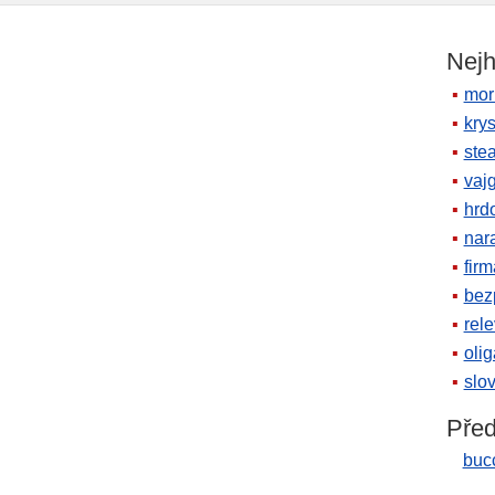
Nejh
mor
krys
ste
vaj
hrd
nara
firm
bez
rele
oli
slov
Před
buc