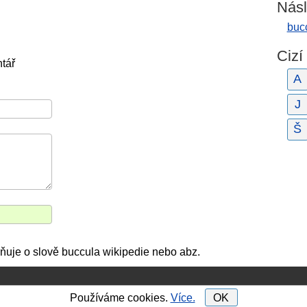
Násl
buc
Cizí
tář
A
J
Š
ňuje o slově buccula wikipedie nebo abz.
Používáme cookies.
Více.
OK