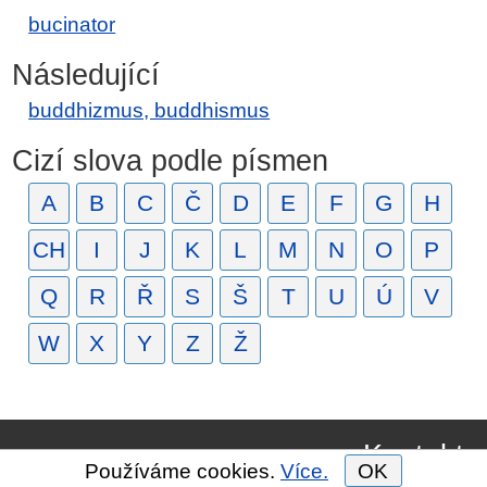
bucinator
Následující
buddhizmus, buddhismus
Cizí slova podle písmen
A
B
C
Č
D
E
F
G
H
CH
I
J
K
L
M
N
O
P
Q
R
Ř
S
Š
T
U
Ú
V
W
X
Y
Z
Ž
Kontakt
Používáme cookies.
Více.
OK