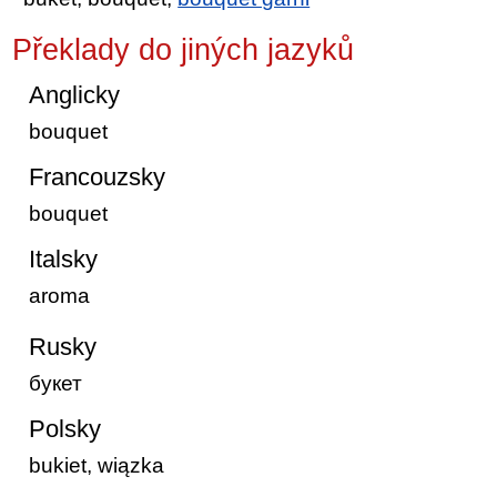
Překlady do jiných jazyků
Anglicky
bouquet
Francouzsky
bouquet
Italsky
aroma
Rusky
букет
Polsky
bukiet, wiązka