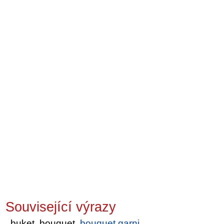
Související výrazy
buket, bouquet,
bouquet garni