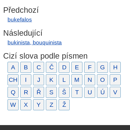
Předchozí
bukefalos
Následující
bukinista, bouquinista
Cizí slova podle písmen
A
B
C
Č
D
E
F
G
H
CH
I
J
K
L
M
N
O
P
Q
R
Ř
S
Š
T
U
Ú
V
W
X
Y
Z
Ž