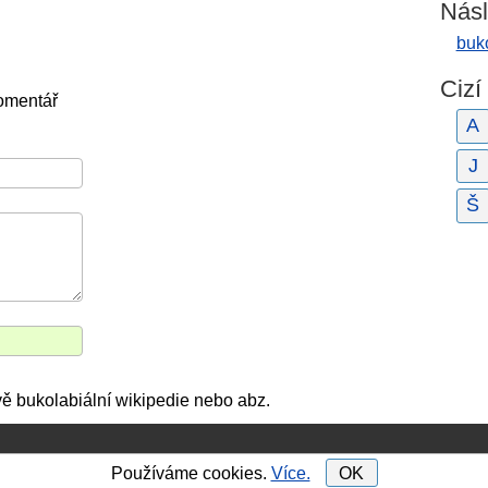
Násl
buk
Cizí
omentář
A
J
Š
vě bukolabiální wikipedie nebo abz.
Používáme cookies.
Více.
OK