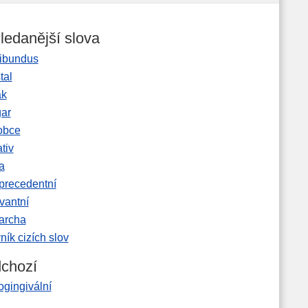
ledanější slova
ibundus
tal
ak
gar
obce
tiv
a
precedentní
vantní
garcha
ník cizích slov
chozí
ogingivální