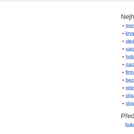
Nejh
mor
krys
ste
vaj
hrd
nara
firm
bez
rele
oli
slov
Před
buk