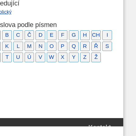
edující
olický
 slova podle písmen
B
C
Č
D
E
F
G
H
CH
I
K
L
M
N
O
P
Q
R
Ř
S
T
U
Ú
V
W
X
Y
Z
Ž
Kontakt