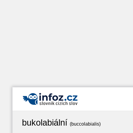
bukolabiální
(buccolabialis)