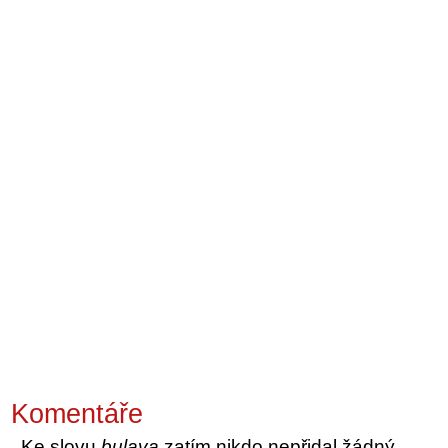
Komentáře
Ke slovu
bulava
zatím nikdo nepřidal žádný