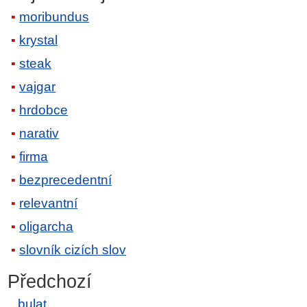
moribundus
krystal
steak
vajgar
hrdobce
narativ
firma
bezprecedentní
relevantní
oligarcha
slovník cizích slov
Předchozí
bulat