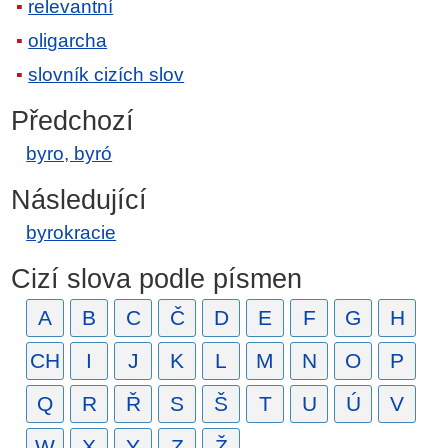
relevantní
oligarcha
slovník cizích slov
Předchozí
byro, byró
Následující
byrokracie
Cizí slova podle písmen
A
B
C
Č
D
E
F
G
H
CH
I
J
K
L
M
N
O
P
Q
R
Ř
S
Š
T
U
Ú
V
W
X
Y
Z
Ž