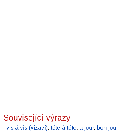
Související výrazy
vis á vis (vizaví)
,
téte á téte
,
a jour
,
bon jour