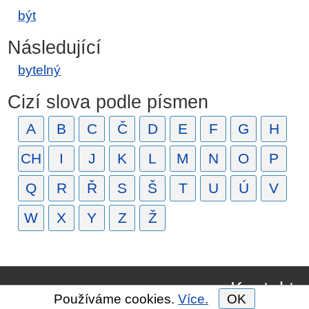
být
Následující
bytelný
Cizí slova podle písmen
A
B
C
Č
D
E
F
G
H
CH
I
J
K
L
M
N
O
P
Q
R
Ř
S
Š
T
U
Ú
V
W
X
Y
Z
Ž
Kontakt
Používáme cookies.
Více.
OK