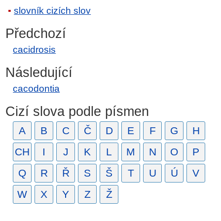
slovník cizích slov
Předchozí
cacidrosis
Následující
cacodontia
Cizí slova podle písmen
A
B
C
Č
D
E
F
G
H
CH
I
J
K
L
M
N
O
P
Q
R
Ř
S
Š
T
U
Ú
V
W
X
Y
Z
Ž