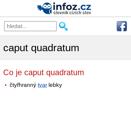
caput quadratum
Co je caput quadratum
čtyřhranný
tvar
lebky