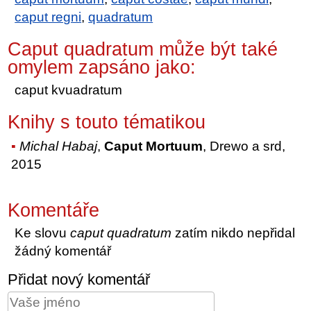
caput regni
,
quadratum
Caput quadratum může být také
omylem zapsáno jako:
caput kvuadratum
Knihy s touto tématikou
Michal Habaj
,
Caput Mortuum
, Drewo a srd,
2015
Komentáře
Ke slovu
caput quadratum
zatím nikdo nepřidal
žádný komentář
Přidat nový komentář