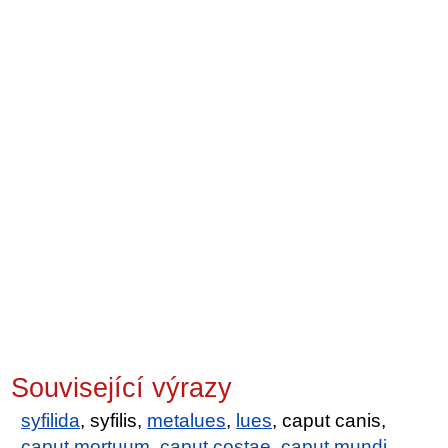
Související výrazy
syfilida
, syfilis,
metalues
,
lues
, caput canis,
caput mortuum
,
caput costae
,
caput mundi
,