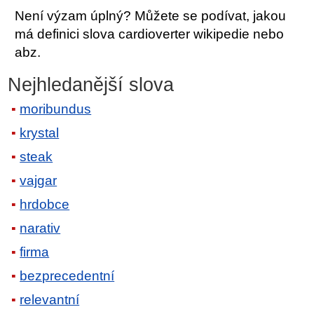
Není výzam úplný? Můžete se podívat, jakou
má definici slova cardioverter wikipedie nebo
abz.
Nejhledanější slova
moribundus
krystal
steak
vajgar
hrdobce
narativ
firma
bezprecedentní
relevantní