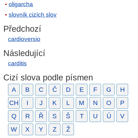
oligarcha
slovník cizích slov
Předchozí
cardioversio
Následující
carditis
Cizí slova podle písmen
A
B
C
Č
D
E
F
G
H
CH
I
J
K
L
M
N
O
P
Q
R
Ř
S
Š
T
U
Ú
V
W
X
Y
Z
Ž