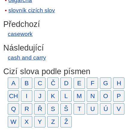
oligarcha
slovník cizích slov
Předchozí
casework
Následující
cash and carry
Cizí slova podle písmen
A
B
C
Č
D
E
F
G
H
CH
I
J
K
L
M
N
O
P
Q
R
Ř
S
Š
T
U
Ú
V
W
X
Y
Z
Ž