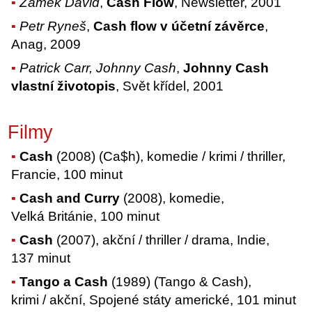
Zámek David
,
Cash Flow
, Newsletter, 2001
Petr Ryneš
,
Cash flow v účetní závěrce
,
Anag, 2009
Patrick Carr, Johnny Cash
,
Johnny Cash
vlastní životopis
, Svět křídel, 2001
Filmy
Cash
(2008) (Ca$h), komedie / krimi / thriller,
Francie, 100 minut
Cash and Curry
(2008), komedie,
Velká Británie, 100 minut
Cash
(2007), akční / thriller / drama, Indie,
137 minut
Tango a Cash
(1989) (Tango & Cash),
krimi / akční, Spojené státy americké, 101 minut