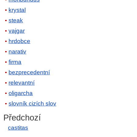
krystal
steak
vajgar
hrdobce
narativ
firma
bezprecedentní
relevantní
oligarcha
slovník cizích slov
Předchozí
castitas