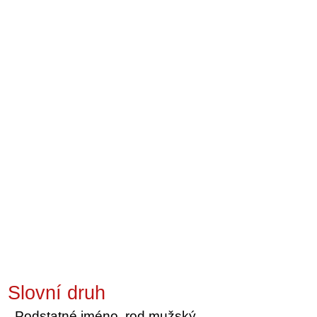
Slovní druh
Podstatné jméno, rod mužský