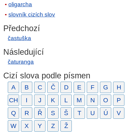
oligarcha
slovník cizích slov
Předchozí
častuška
Následující
čaturanga
Cizí slova podle písmen
A
B
C
Č
D
E
F
G
H
CH
I
J
K
L
M
N
O
P
Q
R
Ř
S
Š
T
U
Ú
V
W
X
Y
Z
Ž