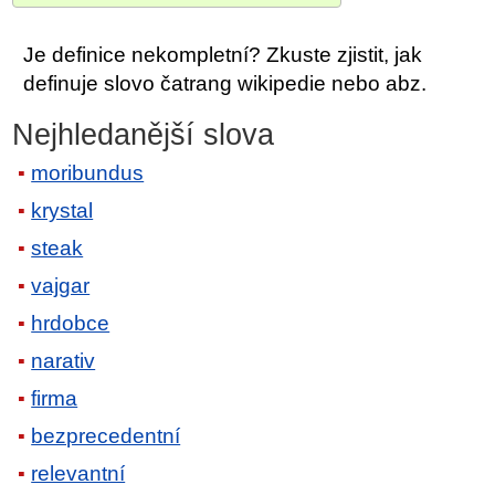
Je definice nekompletní? Zkuste zjistit, jak
definuje slovo čatrang wikipedie nebo abz.
Nejhledanější slova
moribundus
krystal
steak
vajgar
hrdobce
narativ
firma
bezprecedentní
relevantní