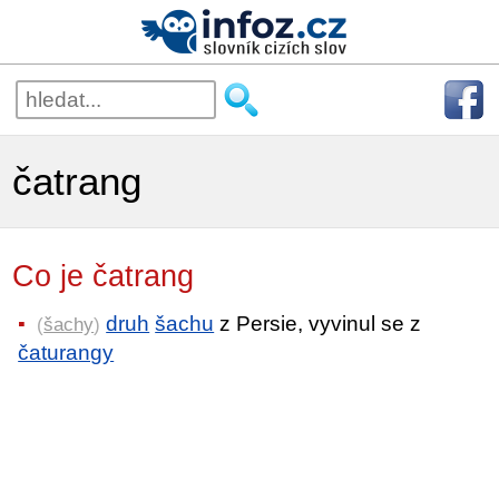
čatrang
Co je čatrang
druh
šachu
z Persie, vyvinul se z
(
šachy
)
čaturangy