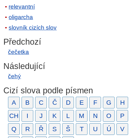
relevantní
oligarcha
slovník cizích slov
Předchozí
čečetka
Následující
čehý
Cizí slova podle písmen
A
B
C
Č
D
E
F
G
H
CH
I
J
K
L
M
N
O
P
Q
R
Ř
S
Š
T
U
Ú
V