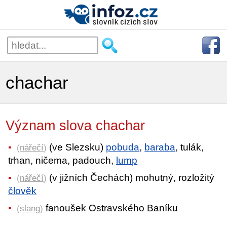
chachar
Význam slova chachar
(ve Slezsku)
pobuda
,
baraba
, tulák,
(
nářečí
)
trhan, ničema, padouch,
lump
(v jižních Čechách) mohutný, rozložitý
(
nářečí
)
člověk
fanoušek Ostravského Baníku
(
slang
)