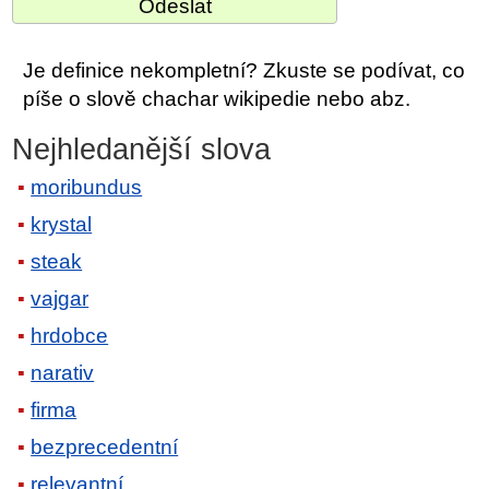
Je definice nekompletní? Zkuste se podívat, co
píše o slově chachar wikipedie nebo abz.
Nejhledanější slova
moribundus
krystal
steak
vajgar
hrdobce
narativ
firma
bezprecedentní
relevantní