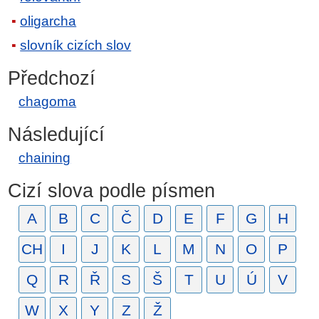
oligarcha
slovník cizích slov
Předchozí
chagoma
Následující
chaining
Cizí slova podle písmen
A
B
C
Č
D
E
F
G
H
CH
I
J
K
L
M
N
O
P
Q
R
Ř
S
Š
T
U
Ú
V
W
X
Y
Z
Ž